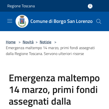
Salta al contenuto principale
Regione Toscana
Comune di Borgo San Lorenzo
Home
>
Novità
>
Notizie
>
Emergenza maltempo 14 marzo, primi fondi assegnati
dalla Regione Toscana. Servono ulteriori risorse
Emergenza maltempo
14 marzo, primi fondi
assegnati dalla