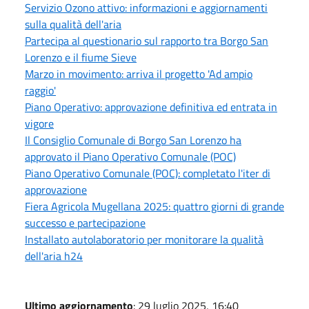
Servizio Ozono attivo: informazioni e aggiornamenti
sulla qualità dell'aria
Partecipa al questionario sul rapporto tra Borgo San
Lorenzo e il fiume Sieve
Marzo in movimento: arriva il progetto 'Ad ampio
raggio'
Piano Operativo: approvazione definitiva ed entrata in
vigore
Il Consiglio Comunale di Borgo San Lorenzo ha
approvato il Piano Operativo Comunale (POC)
Piano Operativo Comunale (POC): completato l'iter di
approvazione
Fiera Agricola Mugellana 2025: quattro giorni di grande
successo e partecipazione
Installato autolaboratorio per monitorare la qualità
dell'aria h24
Ultimo aggiornamento
: 29 luglio 2025, 16:40