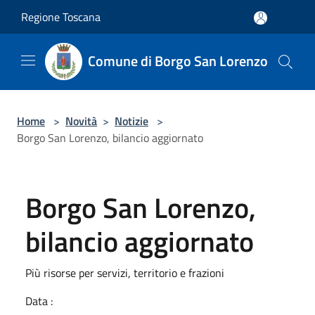
Salta al contenuto principale
Regione Toscana
Comune di Borgo San Lorenzo
Home
>
Novità
>
Notizie
>
Borgo San Lorenzo, bilancio aggiornato
Borgo San Lorenzo,
bilancio aggiornato
Più risorse per servizi, territorio e frazioni
Data :