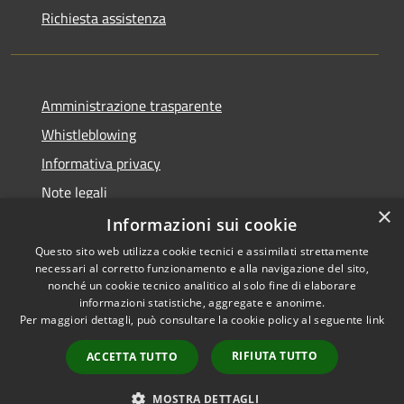
Richiesta assistenza
Amministrazione trasparente
Whistleblowing
Informativa privacy
Note legali
×
Dichiarazione di accessibilità
Informazioni sui cookie
Questo sito web utilizza cookie tecnici e assimilati strettamente
necessari al corretto funzionamento e alla navigazione del sito,
nonché un cookie tecnico analitico al solo fine di elaborare
informazioni statistiche, aggregate e anonime.
RSS
Copyright © 2026 • Comune di
Per maggiori dettagli, può consultare la cookie policy al seguente
link
Accessibilità
Borgo San Lorenzo • Powered
Privacy
Municipium
Accesso
by
•
RIFIUTA TUTTO
ACCETTA TUTTO
Cookie
redazione
Mappa del sito
MOSTRA DETTAGLI