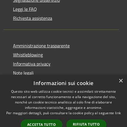
Leggi le FAQ
Richiesta assistenza
Amministrazione trasparente
Whistleblowing
Informativa privacy
Note legali
×
Dichiarazione di accessibilità
Informazioni sui cookie
Questo sito web utilizza cookie tecnici e assimilati strettamente
necessari al corretto funzionamento e alla navigazione del sito,
nonché un cookie tecnico analitico al solo fine di elaborare
informazioni statistiche, aggregate e anonime.
RSS
Copyright © 2026 • Comune di
Per maggiori dettagli, può consultare la cookie policy al seguente
link
Accessibilità
Borgo San Lorenzo • Powered
Privacy
Municipium
Accesso
by
•
RIFIUTA TUTTO
ACCETTA TUTTO