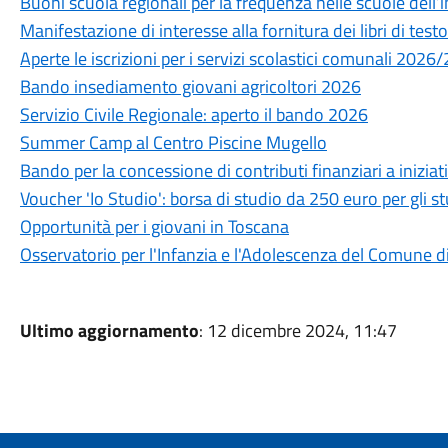
Buoni scuola regionali per la frequenza nelle scuole dell’i
Manifestazione di interesse alla fornitura dei libri di te
Aperte le iscrizioni per i servizi scolastici comunali 2026
Bando insediamento giovani agricoltori 2026
Servizio Civile Regionale: aperto il bando 2026
Summer Camp al Centro Piscine Mugello
Bando per la concessione di contributi finanziari a iniziat
Voucher 'Io Studio': borsa di studio da 250 euro per gli st
Opportunità per i giovani in Toscana
Osservatorio per l'Infanzia e l'Adolescenza del Comune 
Ultimo aggiornamento
: 12 dicembre 2024, 11:47