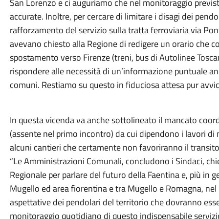
San Lorenzo e ci auguriamo che nel monitoraggio previsto
accurate. Inoltre, per cercare di limitare i disagi dei pe
rafforzamento del servizio sulla tratta ferroviaria via Po
avevano chiesto alla Regione di redigere un orario che c
spostamento verso Firenze (treni, bus di Autolinee Toscane
rispondere alle necessità di un’informazione puntuale anche 
comuni. Restiamo su questo in fiduciosa attesa pur avvic
In questa vicenda va anche sottolineato il mancato coor
(assente nel primo incontro) da cui dipendono i lavori d
alcuni cantieri che certamente non favoriranno il transito
“Le Amministrazioni Comunali, concludono i Sindaci, ch
Regionale per parlare del futuro della Faentina e, più in g
Mugello ed area fiorentina e tra Mugello e Romagna, nel pi
aspettative dei pendolari del territorio che dovranno essere
monitoraggio quotidiano di questo indispensabile servizio