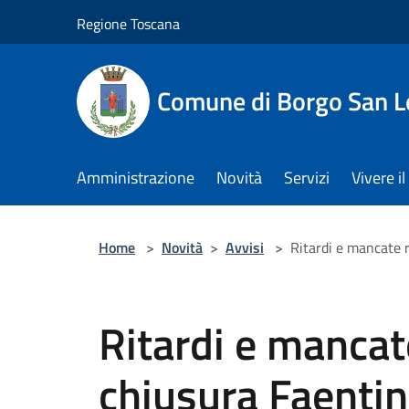
Salta al contenuto principale
Regione Toscana
Comune di Borgo San L
Amministrazione
Novità
Servizi
Vivere 
Home
>
Novità
>
Avvisi
>
Ritardi e mancate 
Ritardi e mancat
chiusura Faenti