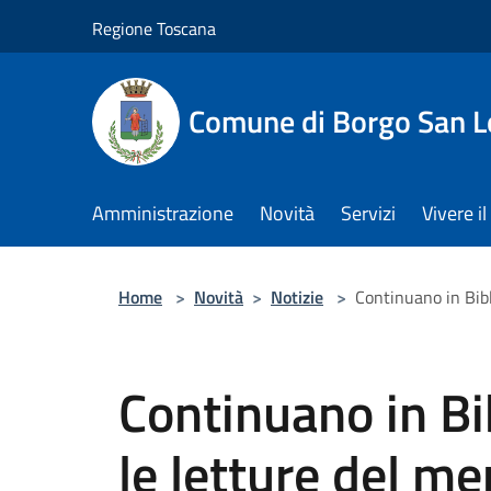
Salta al contenuto principale
Regione Toscana
Comune di Borgo San L
Amministrazione
Novità
Servizi
Vivere 
Home
>
Novità
>
Notizie
>
Continuano in Bib
Continuano in B
le letture del m