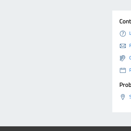
Cont
Prob