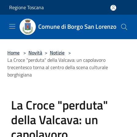
Salta al contenuto principale
Regione Toscana
Comune di Borgo San Lorenzo
Home
>
Novità
>
Notizie
>
La Croce "perduta" della Valcava: un capolavoro
trecentesco torna al centro della scena culturale
borghigiana
La Croce "perduta"
della Valcava: un
capolavoro