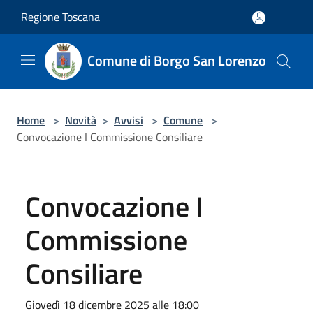
Salta al contenuto principale
Regione Toscana
Comune di Borgo San Lorenzo
Home
>
Novità
>
Avvisi
>
Comune
>
Convocazione I Commissione Consiliare
Convocazione I
Commissione
Consiliare
Giovedì 18 dicembre 2025 alle 18:00