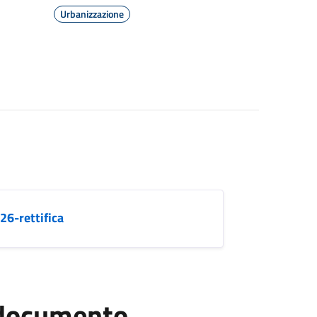
Urbanizzazione
6-rettifica
l documento