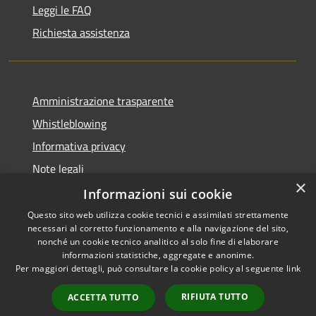
Leggi le FAQ
Richiesta assistenza
Amministrazione trasparente
Whistleblowing
Informativa privacy
Note legali
×
Dichiarazione di accessibilità
Informazioni sui cookie
Questo sito web utilizza cookie tecnici e assimilati strettamente
necessari al corretto funzionamento e alla navigazione del sito,
nonché un cookie tecnico analitico al solo fine di elaborare
informazioni statistiche, aggregate e anonime.
RSS
Copyright © 2026 • Comune di
Per maggiori dettagli, può consultare la cookie policy al seguente
link
Accessibilità
Borgo San Lorenzo • Powered
Privacy
Municipium
Accesso
by
•
RIFIUTA TUTTO
ACCETTA TUTTO
Cookie
redazione