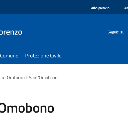
Albo pretorio
Am
orenzo
Seguici su
il Comune
Protezione Civile
>
Oratorio di Sant'Omobono
t'Omobono