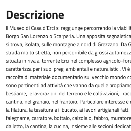
Descrizione
Il Museo di Casa d'Erci si raggiunge percorrendo la viabi
Borgo San Lorenzo o Scarperia. Una apposita segnaletica 
si trova, isolata, sulle montagne a nord di Grezzano. Da
strada molto stretta, non percorribile da grossi automezzi
situata in riva al torrente Erci nel complesso agricolo-for
caratterizza per i suoi pregi ambientali e naturalistici. Vi
raccolta di materiale documentario sul vecchio mondo con
sono pertinenti ad attività che vanno da quelle propriam
bestiame, le lavorazioni del terreno e le coltivazioni, i racc
cantina, nel granaio, nel frantoio. Particolare interesse è
la filatura, la tessitura e il bucato, ai lavori artigianali fa
falegname, carratore, bottaio, calzolaio, fabbro, murato
da letto, la cantina, la cucina, insieme alle sezioni dedicat