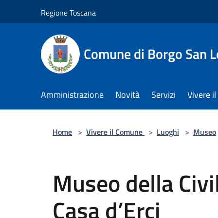
Salta al contenuto principale
Regione Toscana
Comune di Borgo San L
Amministrazione
Novità
Servizi
Vivere 
Home
>
Vivere il Comune
>
Luoghi
>
Museo
Museo della Civi
Casa d’Erci