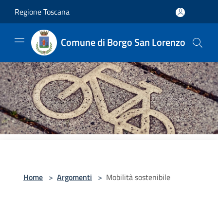
Salta al contenuto principale
Regione Toscana
Comune di Borgo San Lorenzo
Home
>
Argomenti
>
Mobilità sostenibile