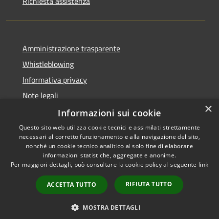
Richiesta assistenza
Amministrazione trasparente
Whistleblowing
Informativa privacy
Note legali
×
Dichiarazione di accessibilità
Informazioni sui cookie
Questo sito web utilizza cookie tecnici e assimilati strettamente
necessari al corretto funzionamento e alla navigazione del sito,
nonché un cookie tecnico analitico al solo fine di elaborare
informazioni statistiche, aggregate e anonime.
RSS
Copyright © 2026 • Comune di
Per maggiori dettagli, può consultare la cookie policy al seguente
link
Accessibilità
Borgo San Lorenzo • Powered
Privacy
Municipium
Accesso
by
•
RIFIUTA TUTTO
ACCETTA TUTTO
Cookie
redazione
Mappa del sito
MOSTRA DETTAGLI