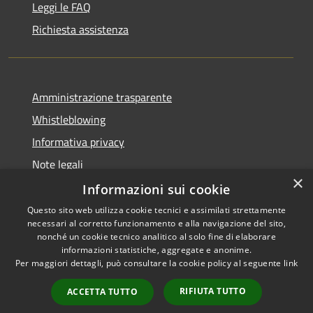
Leggi le FAQ
Richiesta assistenza
Amministrazione trasparente
Whistleblowing
Informativa privacy
Note legali
×
Dichiarazione di accessibilità
Informazioni sui cookie
Questo sito web utilizza cookie tecnici e assimilati strettamente
necessari al corretto funzionamento e alla navigazione del sito,
nonché un cookie tecnico analitico al solo fine di elaborare
informazioni statistiche, aggregate e anonime.
RSS
Copyright © 2026 • Comune di
Per maggiori dettagli, può consultare la cookie policy al seguente
link
Accessibilità
Borgo San Lorenzo • Powered
Privacy
Municipium
Accesso
by
•
RIFIUTA TUTTO
ACCETTA TUTTO
Cookie
redazione