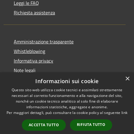
Leggi le FAQ
Richiesta assistenza
Amministrazione trasparente
Whistleblowing
Informativa privacy
Note legali
×
Dichiarazione di accessibilità
Informazioni sui cookie
Questo sito web utilizza cookie tecnici e assimilati strettamente
necessari al corretto funzionamento e alla navigazione del sito,
nonché un cookie tecnico analitico al solo fine di elaborare
informazioni statistiche, aggregate e anonime.
RSS
Copyright © 2026 • Comune di
Per maggiori dettagli, può consultare la cookie policy al seguente
link
Accessibilità
Borgo San Lorenzo • Powered
Privacy
Municipium
Accesso
by
•
RIFIUTA TUTTO
ACCETTA TUTTO
Cookie
redazione