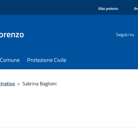
Albo pretorio
Am
orenzo
Seguici su
il Comune
Protezione Civile
trativo
>
Sabrina Baglioni