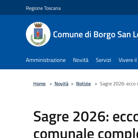
Salta al contenuto principale
Regione Toscana
Comune di Borgo San L
Amministrazione
Novità
Servizi
Vivere 
Home
>
Novità
>
Notizie
>
Sagre 2026: ecco 
Sagre 2026: ecco
comunale comple