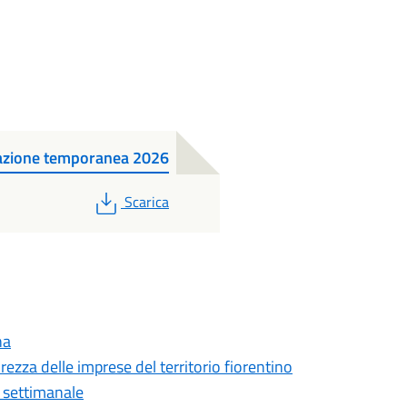
razione temporanea 2026
PDF
Scarica
na
rezza delle imprese del territorio fiorentino
o settimanale