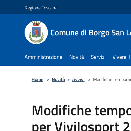
Salta al contenuto principale
Regione Toscana
Comune di Borgo San L
Amministrazione
Novità
Servizi
Vivere 
Home
>
Novità
>
Avvisi
>
Modifiche temporane
Modifiche tempor
per Vivilosport 