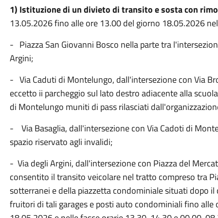
1) Istituzione di un divieto di transito e sosta con rim
13.05.2026 fino alle ore 13.00 del giorno 18.05.2026 nell
- Piazza San Giovanni Bosco nella parte tra l'intersezion
Argini;
- Via Caduti di Montelungo, dall'intersezione con Via Broc
eccetto ii parcheggio sul lato destro adiacente alla scuola
di Montelungo muniti di pass rilasciati dall'organizzazion
- Via Basaglia, dall'intersezione con Via Cadoti di Montel
spazio riservato agli invalidi;
- Via degli Argini, dall'intersezione con Piazza del Merca
consentito il transito veicolare nel tratto compreso tra P
sotterranei e della piazzetta condominiale situati dopo il ci
fruitori di tali garages e posti auto condominiali fino all
18.05.2026 e nelle fasce orarie 13.30-14.30 e 00.00-08.3