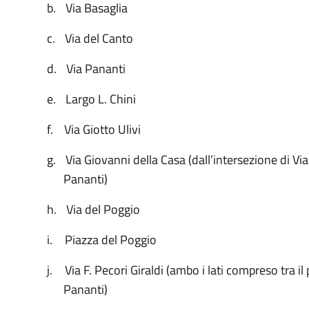
b.
Via Basaglia
c.
Via del Canto
d.
Via Pananti
e.
Largo L. Chini
f.
Via Giotto Ulivi
g.
Via Giovanni della Casa (dall’intersezione di Via
Pananti)
h.
Via del Poggio
i.
Piazza del Poggio
j.
Via F. Pecori Giraldi (ambo i lati compreso tra 
Pananti)