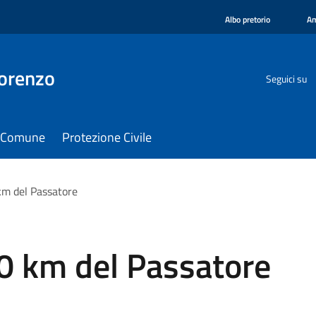
Albo pretorio
Am
orenzo
Seguici su
il Comune
Protezione Civile
km del Passatore
00 km del Passatore