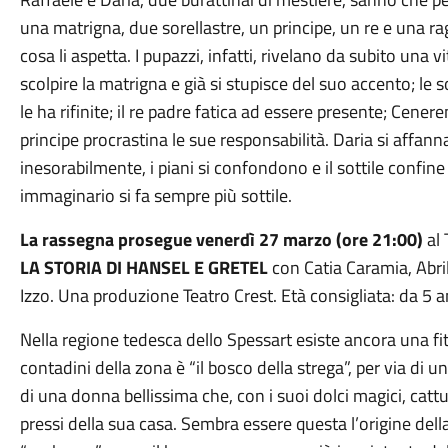
una matrigna, due sorellastre, un principe, un re e una 
cosa li aspetta. I pupazzi, infatti, rivelano da subito una v
scolpire la matrigna e già si stupisce del suo accento; le 
le ha rifinite; il re padre fatica ad essere presente; Cener
principe procrastina le sue responsabilità. Daria si affann
inesorabilmente, i piani si confondono e il sottile confine
immaginario si fa sempre più sottile.
La rassegna prosegue venerdì 27 marzo (ore 21:00)
al 
LA STORIA DI HANSEL E GRETEL
con Catia Caramia, Abr
Izzo. Una produzione Teatro Crest. Età consigliata: da 5 a
Nella regione tedesca dello Spessart esiste ancora una fitta
contadini della zona è “il bosco della strega”, per via di u
di una donna bellissima che, con i suoi dolci magici, catt
pressi della sua casa. Sembra essere questa l’origine dell