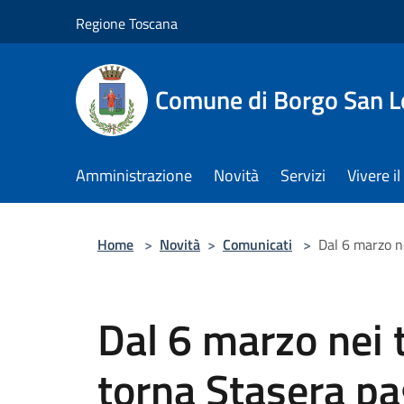
Salta al contenuto principale
Regione Toscana
Comune di Borgo San L
Amministrazione
Novità
Servizi
Vivere 
Home
>
Novità
>
Comunicati
>
Dal 6 marzo ne
Dal 6 marzo nei 
torna Stasera pa