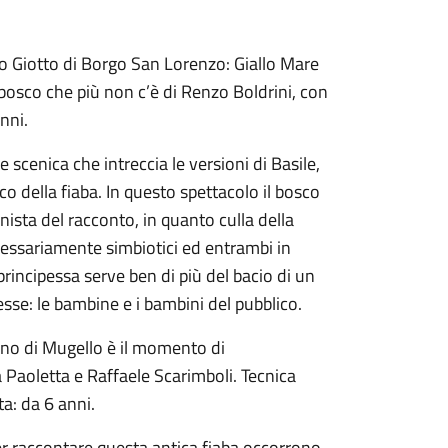
ro Giotto di Borgo San Lorenzo: Giallo Mare
bosco che più non c’è di Renzo Boldrini, con
anni.
scenica che intreccia le versioni di Basile,
co della fiaba. In questo spettacolo il bosco
ista del racconto, in quanto culla della
cessariamente simbiotici ed entrambi in
principessa serve ben di più del bacio di un
pesse: le bambine e i bambini del pubblico.
rino di Mugello è il momento di
aoletta e Raffaele Scarimboli. Tecnica
a: da 6 anni.
er raccontare questa antica fiaba occorrono