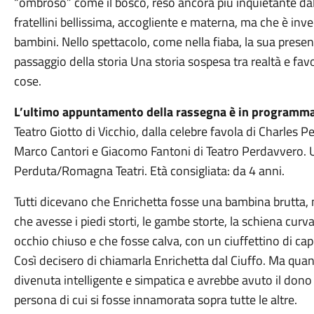
“ombroso” come il bosco, reso ancora più inquietante da
fratellini bellissima, accogliente e materna, ma che è in
bambini. Nello spettacolo, come nella fiaba, la sua pres
passaggio della storia Una storia sospesa tra realtà e fav
cose.
L’ultimo appuntamento della rassegna è in programma 
Teatro Giotto di Vicchio, dalla celebre favola di Charles Pe
Marco Cantori e Giacomo Fantoni di Teatro Perdavvero.
Perduta/Romagna Teatri. Età consigliata: da 4 anni.
Tutti dicevano che Enrichetta fosse una bambina brutta,
che avesse i piedi storti, le gambe storte, la schiena cur
occhio chiuso e che fosse calva, con un ciuffettino di cap
Così decisero di chiamarla Enrichetta dal Ciuffo. Ma qua
divenuta intelligente e simpatica e avrebbe avuto il dono d
persona di cui si fosse innamorata sopra tutte le altre.