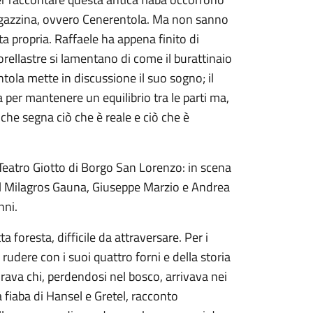
ragazzina, ovvero Cenerentola. Ma non sanno
ita propria. Raffaele ha appena finito di
sorellastre si lamentano di come il burattinaio
entola mette in discussione il suo sogno; il
a per mantenere un equilibrio tra le parti ma,
 che segna ciò che è reale e ciò che è
Teatro Giotto di Borgo San Lorenzo: in scena
il Milagros Gauna, Giuseppe Marzio e Andrea
nni.
 foresta, difficile da attraversare. Per i
n rudere con i suoi quattro forni e della storia
urava chi, perdendosi nel bosco, arrivava nei
a fiaba di Hansel e Gretel, racconto