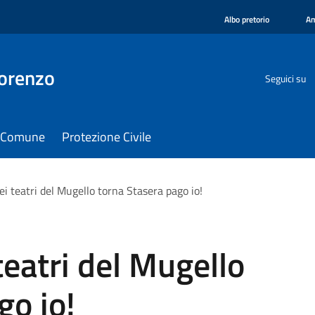
Albo pretorio
Am
orenzo
Seguici su
il Comune
Protezione Civile
i teatri del Mugello torna Stasera pago io!
teatri del Mugello
go io!