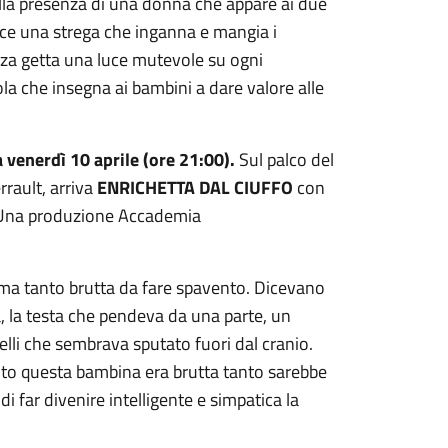
lla presenza di una donna che appare ai due
vece una strega che inganna e mangia i
enza getta una luce mutevole su ogni
ola che insegna ai bambini a dare valore alle
venerdì 10 aprile (ore 21:00).
Sul palco del
rrault, arriva
ENRICHETTA DAL CIUFFO
con
 Una produzione Accademia
 ma tanto brutta da fare spavento. Dicevano
va, la testa che pendeva da una parte, un
elli che sembrava sputato fuori dal cranio.
nto questa bambina era brutta tanto sarebbe
i far divenire intelligente e simpatica la