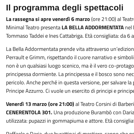
Il programma degli spettacoli
La rassegna si apre venerdì 6 marzo
(ore 21:00) al Teat
Minimal Teatro presenta
LA BELLA ADDORMENTATA
nel 
Tommaso Taddei e Ines Cattabriga. Età consigliata: da 6 
La Bella Addormentata prende vita attraverso un’edizione 
Perrault e Grimm, rispettando il cuore narrativo e simboli
non è un qualsiasi luogo scenico, ma è il vero co-protagon
principessa dormiente. La principessa e il bosco sono ne
pericolo. Anche perché in questa versione, per salvare la 
Principe Azzurro. Ci vuole un esercito di principi e princi
Venerdì 13 marzo (ore 21:00)
al Teatro Corsini di Barbe
CENERENTOLA 301.
Una produzione Burambò con Daria P
utilizzata: pupazzi in gommapiuma e attore. Età consigliat
Raffaele e Daria, due burattinai di mestiere, sanno che p