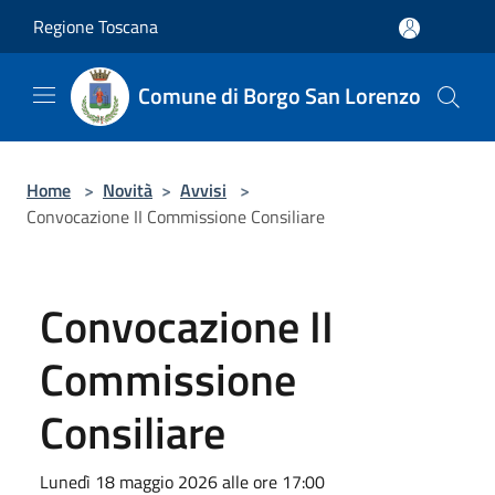
Salta al contenuto principale
Regione Toscana
Comune di Borgo San Lorenzo
Home
>
Novità
>
Avvisi
>
Convocazione II Commissione Consiliare
Convocazione II
Commissione
Consiliare
Lunedì 18 maggio 2026 alle ore 17:00