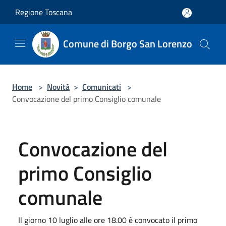
Salta al contenuto principale
Regione Toscana
Comune di Borgo San Lorenzo
Home
>
Novità
>
Comunicati
>
Convocazione del primo Consiglio comunale
Convocazione del
primo Consiglio
comunale
Il giorno 10 luglio alle ore 18.00 è convocato il primo