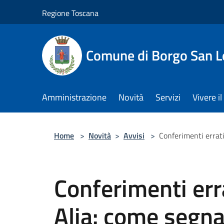
Salta al contenuto principale
Regione Toscana
Comune di Borgo San L
Amministrazione
Novità
Servizi
Vivere 
Home
>
Novità
>
Avvisi
>
Conferimenti errati
Conferimenti erra
Alia: come segna