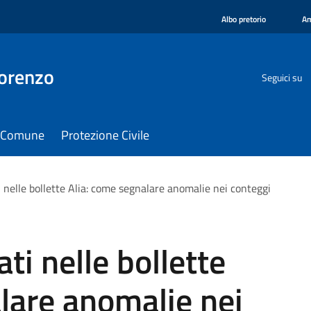
Albo pretorio
Am
orenzo
Seguici su
il Comune
Protezione Civile
 nelle bollette Alia: come segnalare anomalie nei conteggi
ti nelle bollette
lare anomalie nei