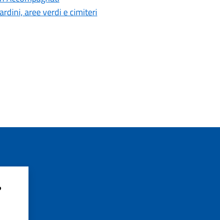
rdini, aree verdi e cimiteri
?