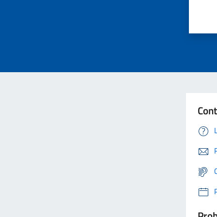
Cont
Prob