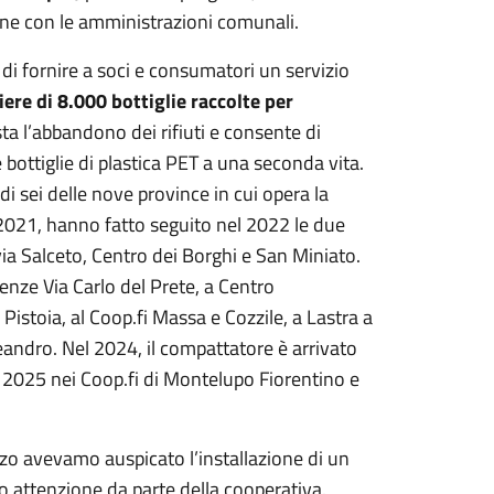
ione con le amministrazioni comunali.
 di fornire a soci e consumatori un servizio
ere di 8.000 bottiglie raccolte per
a l’abbandono dei rifiuti e consente di
bottiglie di plastica PET a una seconda vita.
i sei delle nove province in cui opera la
 2021, hanno fatto seguito nel 2022 le due
via Salceto, Centro dei Borghi e San Miniato.
renze Via Carlo del Prete, a Centro
istoia, al Coop.fi Massa e Cozzile, a Lastra a
eandro. Nel 2024, il compattatore è arrivato
el 2025 nei Coop.fi di Montelupo Fiorentino e
nzo avevamo auspicato l’installazione di un
 attenzione da parte della cooperativa.