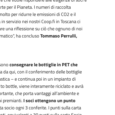
rte per il Pianeta. I numeri di raccolta
olto per ridurre le emissioni di CO2 e il
in servizio nei nostri Coop.fi in Toscana ci
are una riflessione su ciò che ognuno di noi
imatico", ha concluso
Tommaso Perrulli,
ssono
consegnare le bottiglie in PET che
izia da qui, con il conferimento delle bottiglie
stica – e continua poi in un impianto di
to bottle, viene interamente riciclato e avrà
rtante, che porta vantaggi all’ambiente e
i premianti.
I soci ottengono un punto
a socio ogni 3 conferite. I punti sulla carta
i, equivalenti a 30 punti sulla carta Socio.