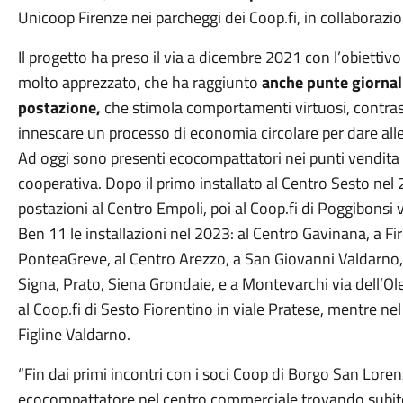
Unicoop Firenze nei parcheggi dei Coop.fi, in collaboraz
Il progetto ha preso il via a dicembre 2021 con l’obiettivo
molto apprezzato, che ha raggiunto
anche punte giornali
postazione,
che stimola comportamenti virtuosi, contrast
innescare un processo di economia circolare per dare alle 
Ad oggi sono presenti ecocompattatori nei punti vendita d
cooperativa. Dopo il primo installato al Centro Sesto nel
postazioni al Centro Empoli, poi al Coop.fi di Poggibonsi 
Ben 11 le installazioni nel 2023: al Centro Gavinana, a Fi
PonteaGreve, al Centro Arezzo, a San Giovanni Valdarno, P
Signa, Prato, Siena Grondaie, e a Montevarchi via dell’Ol
al Coop.fi di Sesto Fiorentino in viale Pratese, mentre n
Figline Valdarno.
“Fin dai primi incontri con i soci Coop di Borgo San Lore
ecocompattatore nel centro commerciale trovando subito