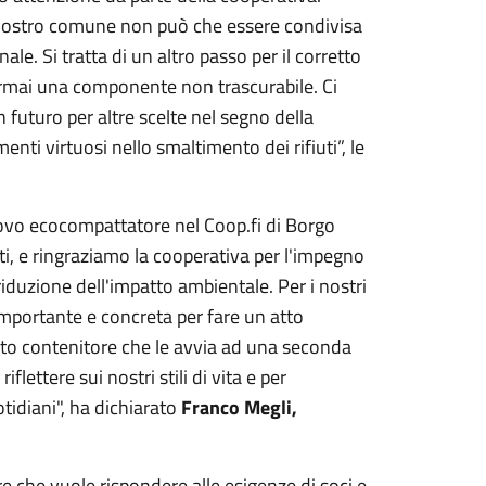
l nostro comune non può che essere condivisa
. Si tratta di un altro passo per il corretto
o ormai una componente non trascurabile. Ci
futuro per altre scelte nel segno della
ti virtuosi nello smaltimento dei rifiuti”, le
uovo ecocompattatore nel Coop.fi di Borgo
ti, e ringraziamo la cooperativa per l'impegno
riduzione dell'impatto ambientale. Per i nostri
importante e concreta per fare un atto
sito contenitore che le avvia ad una seconda
lettere sui nostri stili di vita e per
otidiani", ha dichiarato
Franco Megli,
he vuole rispondere alle esigenze di soci e