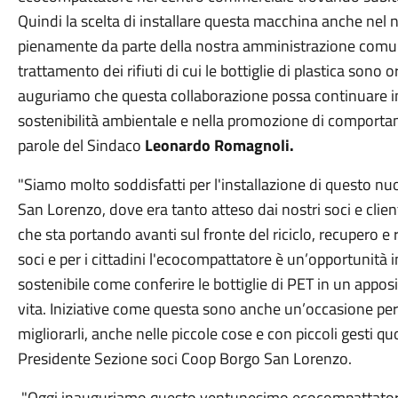
Quindi la scelta di installare questa macchina anche ne
pienamente da parte della nostra amministrazione comunale
trattamento dei rifiuti di cui le bottiglie di plastica son
auguriamo che questa collaborazione possa continuare in 
sostenibilità ambientale e nella promozione di comportamen
parole del Sindaco
Leonardo Romagnoli.
"Siamo molto soddisfatti per l'installazione di questo n
San Lorenzo, dove era tanto atteso dai nostri soci e clien
che sta portando avanti sul fronte del riciclo, recupero e 
soci e per i cittadini l'ecocompattatore è un’opportunità 
sostenibile come conferire le bottiglie di PET in un appo
vita. Iniziative come questa sono anche un’occasione per rif
migliorarli, anche nelle piccole cose e con piccoli gesti qu
Presidente Sezione soci Coop Borgo San Lorenzo.
"Oggi inauguriamo questo ventunesimo ecocompattatore c