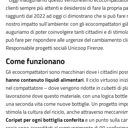
clienti sempre più attenti e desiderosi di fare la propria pa
raggiunti dal 2022 ad oggi ci dimostrano che si può fare m
nostro impatto sull’ambiente: con gli ecocompattatori già 
auguriamo di poter coinvolgere tanti cittadini e di stimol
può fare per rispondere alle urgenze del cambiamento cl
Responsabile progetti sociali Unicoop Firenze.
Come funzionano
Gli ecocompattatori sono macchinari dove i cittadini po
hanno contenuto liquidi alimentari
. Il ciclo virtuoso in
nel compattatore – dove vengono ridotte in cubetti di pla
lavorazione dove questo materiale, con una logica bottle 
una seconda vita come nuove bottiglie. Un progetto impo
stimola la cultura del riciclo, anche attraverso meccanism
Coripet per ogni bottiglia conferita
e un punto sulla cart
socio sono accreditati al raggiungimento di 90 conferiment