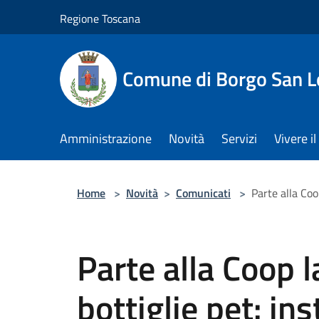
Salta al contenuto principale
Regione Toscana
Comune di Borgo San L
Amministrazione
Novità
Servizi
Vivere 
Home
>
Novità
>
Comunicati
>
Parte alla Coo
Parte alla Coop l
bottiglie pet: ins