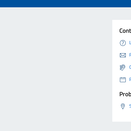
Cont
Prob