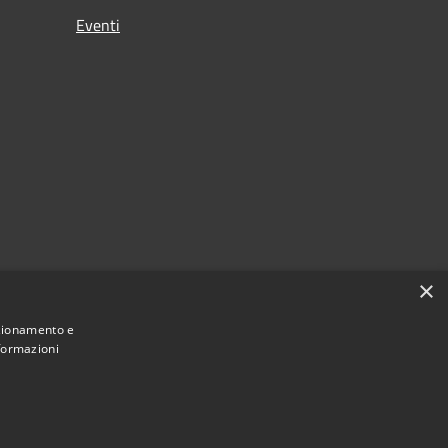
Eventi
×
nzionamento e
nformazioni
Municipium
Accesso
i Borgo San Lorenzo • Powered by
•