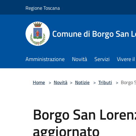
Salta al contenuto principale
Regione Toscana
Comune di Borgo San L
Amministrazione
Novità
Servizi
Vivere 
Home
>
Novità
>
Notizie
>
Tributi
>
Borgo S
Borgo San Lorenz
aggiornato