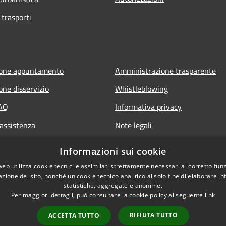
 trasporti
ione appuntamento
Amministrazione trasparente
one disservizio
Whistleblowing
FAQ
Informativa privacy
 assistenza
Note legali
Dichiarazione di accessibilità
Informazioni sui cookie
web utilizza cookie tecnici e assimilati strettamente necessari al corretto fu
azione del sito, nonché un cookie tecnico analitico al solo fine di elaborare i
statistiche, aggregate e anonime.
Per maggiori dettagli, può consultare la cookie policy al seguente
link
RIFIUTA TUTTO
ACCETTA TUTTO
l sito
Copyright © 2026 • Comune d