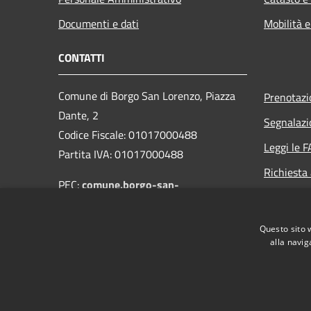
Documenti e dati
Mobilità e
CONTATTI
Comune di Borgo San Lorenzo, Piazza
Prenotaz
Dante, 2
Segnalazi
Codice Fiscale: 01017000488
Leggi le 
Partita IVA: 01017000488
Richiesta
PEC:
comune.borgo-san-
lorenzo@postacert.toscana.it
Centralino Unico: 055-849661
Questo sito 
alla navig
RSS
Accessibilità
Privacy
Cookie
Mappa de