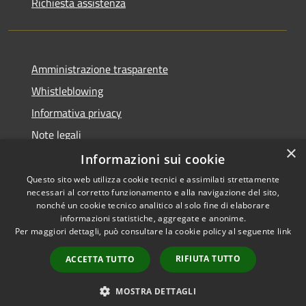
Richiesta assistenza
Amministrazione trasparente
Whistleblowing
Informativa privacy
Note legali
×
Dichiarazione di accessibilità
Informazioni sui cookie
Questo sito web utilizza cookie tecnici e assimilati strettamente
necessari al corretto funzionamento e alla navigazione del sito,
nonché un cookie tecnico analitico al solo fine di elaborare
informazioni statistiche, aggregate e anonime.
RSS
Copyright © 2026 • Comune di
Per maggiori dettagli, può consultare la cookie policy al seguente
link
Accessibilità
Borgo San Lorenzo • Powered
Privacy
Municipium
Accesso
by
•
RIFIUTA TUTTO
ACCETTA TUTTO
Cookie
redazione
Mappa del sito
MOSTRA DETTAGLI