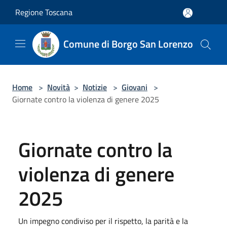
Salta al contenuto principale
Regione Toscana
Comune di Borgo San Lorenzo
Home
>
Novità
>
Notizie
>
Giovani
>
Giornate contro la violenza di genere 2025
Giornate contro la
violenza di genere
2025
Un impegno condiviso per il rispetto, la parità e la