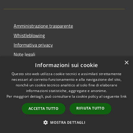
Amministrazione trasparente
Whistleblowing
Informativa privacy
Note legali
×
Dichiarazione di accessibilità
Informazioni sui cookie
Questo sito web utilizza cookie tecnici e assimilati strettamente
necessari al corretto funzionamento e alla navigazione del sito,
nonché un cookie tecnico analitico al solo fine di elaborare
informazioni statistiche, aggregate e anonime.
RSS
Copyright © 2026 • Comune di
Per maggiori dettagli, può consultare la cookie policy al seguente
link
Accessibilità
Borgo San Lorenzo • Powered
Privacy
Municipium
Accesso
by
•
RIFIUTA TUTTO
ACCETTA TUTTO
Cookie
redazione
Mappa del sito
MOSTRA DETTAGLI