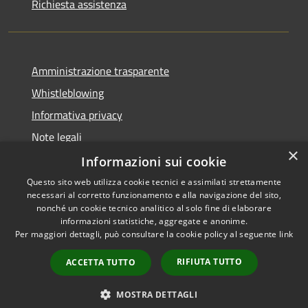
Richiesta assistenza
Amministrazione trasparente
Whistleblowing
Informativa privacy
Note legali
×
Dichiarazione di accessibilità
Informazioni sui cookie
Questo sito web utilizza cookie tecnici e assimilati strettamente
necessari al corretto funzionamento e alla navigazione del sito,
nonché un cookie tecnico analitico al solo fine di elaborare
informazioni statistiche, aggregate e anonime.
RSS
Copyright © 2026 • Comune di
Per maggiori dettagli, può consultare la cookie policy al seguente
link
Accessibilità
Borgo San Lorenzo • Powered
Privacy
Municipium
Accesso
by
•
RIFIUTA TUTTO
ACCETTA TUTTO
Cookie
redazione
Mappa del sito
MOSTRA DETTAGLI