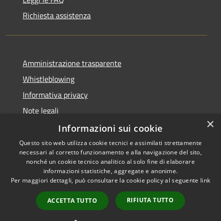
Richiesta assistenza
Amministrazione trasparente
Whistleblowing
Informativa privacy
Note legali
×
Dichiarazione di accessibilità
Informazioni sui cookie
Questo sito web utilizza cookie tecnici e assimilati strettamente
necessari al corretto funzionamento e alla navigazione del sito,
nonché un cookie tecnico analitico al solo fine di elaborare
informazioni statistiche, aggregate e anonime.
RSS
Copyright © 2026 • Comune di
Per maggiori dettagli, può consultare la cookie policy al seguente
link
Accessibilità
Borgo San Lorenzo • Powered
Privacy
Municipium
Accesso
by
•
RIFIUTA TUTTO
ACCETTA TUTTO
Cookie
redazione