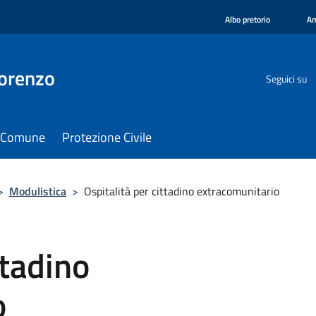
Albo pretorio
Am
orenzo
Seguici su
il Comune
Protezione Civile
>
Modulistica
>
Ospitalità per cittadino extracomunitario
ttadino
o