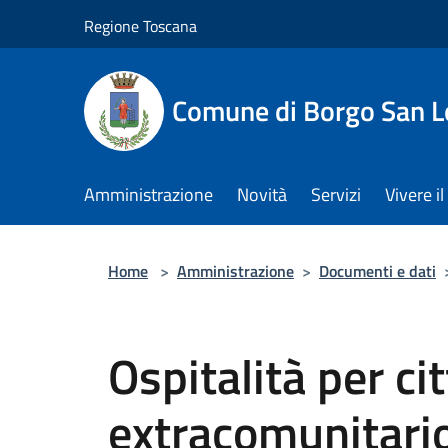
Salta al contenuto principale
Regione Toscana
Comune di Borgo San L
Amministrazione
Novità
Servizi
Vivere 
Home
>
Amministrazione
>
Documenti e dati
Ospitalità per ci
extracomunitari