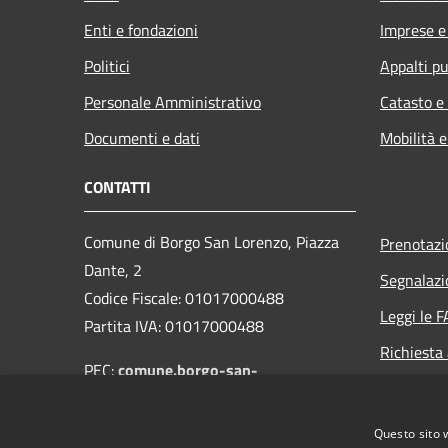
Enti e fondazioni
Imprese 
Politici
Appalti pu
Personale Amministrativo
Catasto e
Documenti e dati
Mobilità e
CONTATTI
Comune di Borgo San Lorenzo, Piazza
Prenotaz
Dante, 2
Segnalazi
Codice Fiscale: 01017000488
Leggi le 
Partita IVA: 01017000488
Richiesta
PEC:
comune.borgo-san-
lorenzo@postacert.toscana.it
Centralino Unico: 055-849661
Questo sito 