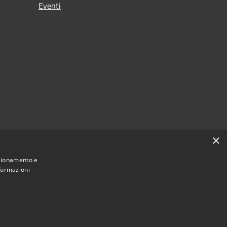
Eventi
×
nzionamento e
nformazioni
Municipium
Accesso
i Borgo San Lorenzo • Powered by
•