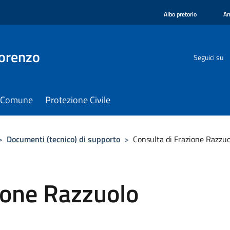
Albo pretorio
Am
orenzo
Seguici su
il Comune
Protezione Civile
>
Documenti (tecnico) di supporto
>
Consulta di Frazione Razzuo
ione Razzuolo