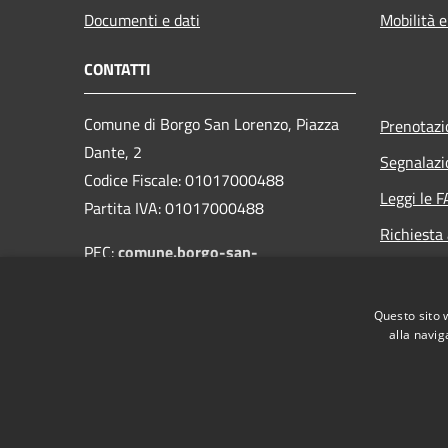
Documenti e dati
Mobilità e
CONTATTI
Comune di Borgo San Lorenzo, Piazza
Prenotaz
Dante, 2
Segnalazi
Codice Fiscale: 01017000488
Leggi le 
Partita IVA: 01017000488
Richiesta
PEC:
comune.borgo-san-
lorenzo@postacert.toscana.it
Centralino Unico: 055-849661
Questo sito 
alla navig
RSS
Accessibilità
Privacy
Cookie
Mappa de