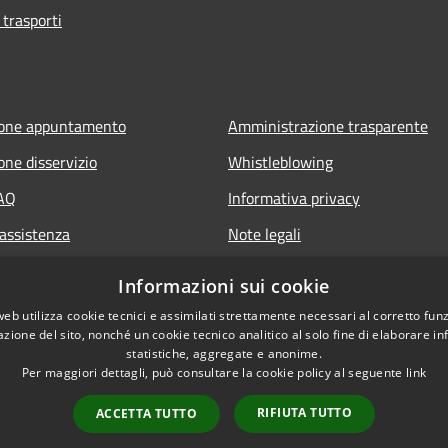
 trasporti
ione appuntamento
Amministrazione trasparente
one disservizio
Whistleblowing
FAQ
Informativa privacy
 assistenza
Note legali
Dichiarazione di accessibilità
Informazioni sui cookie
web utilizza cookie tecnici e assimilati strettamente necessari al corretto fu
azione del sito, nonché un cookie tecnico analitico al solo fine di elaborare i
statistiche, aggregate e anonime.
Per maggiori dettagli, può consultare la cookie policy al seguente
link
RIFIUTA TUTTO
ACCETTA TUTTO
l sito
Copyright © 2026 • Comune d