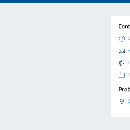
Cont
Prob